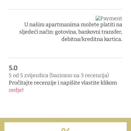
U našim apartmanima možete platiti na
sljedeći način: gotovina, bankovni transfer,
debitna/kreditna kartica.
5.0
Rated
5 od 5 zvijezdica (bazirano na 3 recenzija)
5
Pročitajte recenzije i napišite vlastite klikom
out
ovdje
!
of
5