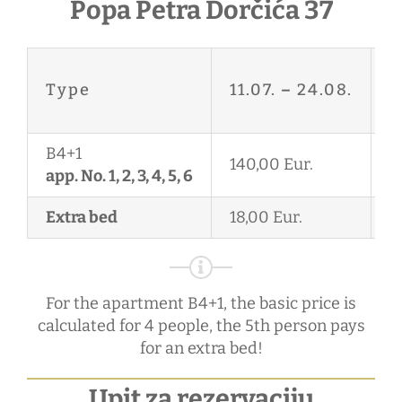
Popa Petra Dorčića 37
2
Type
11.07.
–
24.08.
2
B4+1
140,00 Eur.
1
app. No. 1, 2, 3, 4, 5, 6
Extra bed
18,00 Eur.
1
For the apartment B4+1, the basic price is
calculated for 4 people, the 5th person pays
for an extra bed!
Upit za rezervaciju