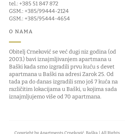
tel.: +385 51 847 872
GSM.: +385/99444-2124
GSM.: +385/95444-4654
O NAMA
Obitelj Crneković se već dugi niz godina (od
2003.) bavi iznajmljivanjem apartmana u
Baški kada smo izgradili prvu kuću s devet
apartmana u Baški na adresi Zarok 25. Od
tada pa do danas izgradili smo još 7 kuća na
različitim lokacijama u Baški, u kojima sada
iznajmljujemo više od 70 apartmana.
Copyright by
Apartments Crneković, Baška
| All Rights