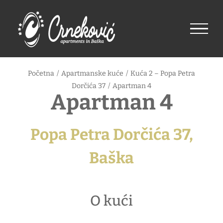
Skip
to
content
Početna
/
Apartmanske kuće
/
Kuća 2 – Popa Petra
Dorčića 37
/
Apartman 4
Apartman 4
Popa Petra Dorčića 37,
Baška
O kući