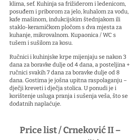
klima, sef. Kuhinja sa frižiderom i ledenicom,
posuđem i priborom za jelo, kuhalom za vodu,
kafe mašinom, indukcijskim štednjakom ili
staklo-keramičkom pločom s dva mjesta za
kuhanje, mikrovalnom. Kupaonica / WC s
tušem i sušilom za kosu.
Ručnici i kuhinjske krpe mijenjaju se nakon 3
dana za boravke dulje od 4 dana, a posteljina +
ručnici svakih 7 dana za boravke dulje od 8
dana. Gostima je još
na upit
na raspolaganju –
dječji kreveti i dječja stolica. U ponudi je i
korištenje usluga pranja i sušenja veša, što se
dodatnih naplaćuje.
Price list / Crneković II –