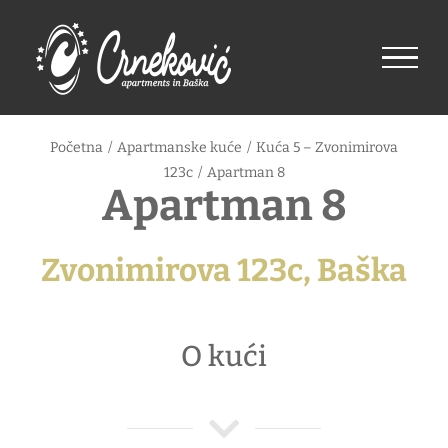
Skip
to
content
Početna
/
Apartmanske kuće
/
Kuća 5 – Zvonimirova
123c
/
Apartman 8
Apartman 8
Zvonimirova 123c, Baška
O kući