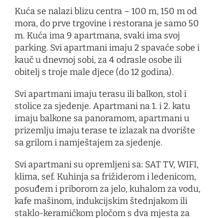
Kuća se nalazi blizu centra – 100 m, 150 m od
mora, do prve trgovine i restorana je samo 50
m. Kuća ima 9 apartmana, svaki ima svoj
parking. Svi apartmani imaju 2 spavaće sobe i
kauč u dnevnoj sobi, za 4 odrasle osobe ili
obitelj s troje male djece (do 12 godina).
Svi apartmani imaju terasu ili balkon, stol i
stolice za sjedenje. Apartmani na 1. i 2. katu
imaju balkone sa panoramom, apartmani u
prizemlju imaju terase te izlazak na dvorište
sa grilom i namještajem za sjedenje.
Svi apartmani su opremljeni sa: SAT TV, WIFI,
klima, sef. Kuhinja sa frižiderom i ledenicom,
posuđem i priborom za jelo, kuhalom za vodu,
kafe mašinom, indukcijskim štednjakom ili
staklo-keramičkom pločom s dva mjesta za