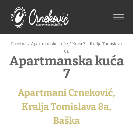
Skip
to
content
Početna
/
Apartmanske kuće
/
Kuća 7 – Kralja Tomislava
8a
Apartmanska kuća
7
Apartmani Crneković,
Kralja Tomislava 8a,
Baška