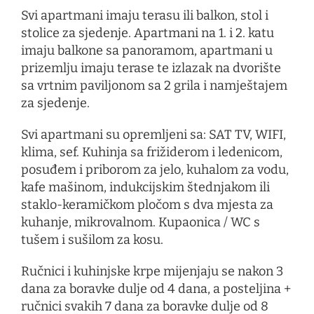
Svi apartmani imaju terasu ili balkon, stol i
stolice za sjedenje. Apartmani na 1. i 2. katu
imaju balkone sa panoramom, apartmani u
prizemlju imaju terase te izlazak na dvorište
sa vrtnim paviljonom sa 2 grila i namještajem
za sjedenje.
Svi apartmani su opremljeni sa: SAT TV, WIFI,
klima, sef. Kuhinja sa frižiderom i ledenicom,
posuđem i priborom za jelo, kuhalom za vodu,
kafe mašinom, indukcijskim štednjakom ili
staklo-keramičkom pločom s dva mjesta za
kuhanje, mikrovalnom. Kupaonica / WC s
tušem i sušilom za kosu.
Ručnici i kuhinjske krpe mijenjaju se nakon 3
dana za boravke dulje od 4 dana, a posteljina +
ručnici svakih 7 dana za boravke dulje od 8