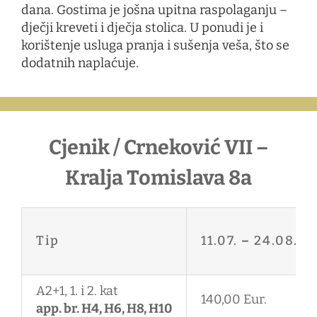
dana. Gostima je još
na upit
na raspolaganju –
dječji kreveti i dječja stolica. U ponudi je i
korištenje usluga pranja i sušenja veša, što se
dodatnih naplaćuje.
Cjenik / Crneković VII –
Kralja Tomislava 8a
Tip
11.07.
–
24.08.
A2+1, 1. i 2. kat
140,00 Eur.
app. br. H4, H6, H8, H10