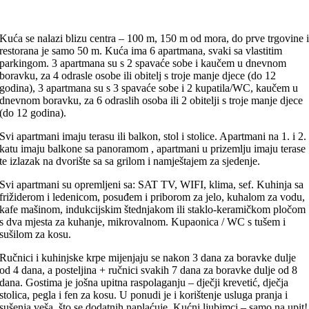
Kuća se nalazi blizu centra – 100 m, 150 m od mora, do prve trgovine 
restorana je samo 50 m. Kuća ima 6 apartmana, svaki sa vlastitim
parkingom. 3 apartmana su s 2 spavaće sobe i kaučem u dnevnom
boravku, za 4 odrasle osobe ili obitelj s troje manje djece (do 12
godina), 3 apartmana su s 3 spavaće sobe i 2 kupatila/WC, kaučem u
dnevnom boravku, za 6 odraslih osoba ili 2 obitelji s troje manje djece
(do 12 godina).
Svi apartmani imaju terasu ili balkon, stol i stolice. Apartmani na 1. i 2.
katu imaju balkone sa panoramom , apartmani u prizemlju imaju terase
te izlazak na dvorište sa sa grilom i namještajem za sjedenje.
Svi apartmani su opremljeni sa: SAT TV, WIFI, klima, sef. Kuhinja sa
frižiderom i ledenicom, posuđem i priborom za jelo, kuhalom za vodu,
kafe mašinom, indukcijskim štednjakom ili staklo-keramičkom pločom
s dva mjesta za kuhanje, mikrovalnom. Kupaonica / WC s tušem i
sušilom za kosu.
Ručnici i kuhinjske krpe mijenjaju se nakon 3 dana za boravke dulje
od 4 dana, a posteljina + ručnici svakih 7 dana za boravke dulje od 8
dana. Gostima je još
na upit
na raspolaganju – dječji krevetić, dječja
stolica, pegla i fen za kosu. U ponudi je i korištenje usluga pranja i
sušenja veša, što se dodatnih naplaćuje. Kućni ljubimci – samo na upit!