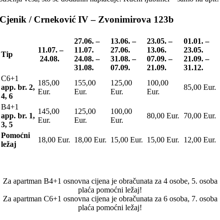
Cjenik / Crneković IV – Zvonimirova 123b
27.06. –
13.06. –
23.05. –
01.01. –
11.07.
–
11.07.
27.06.
13.06.
23.05.
Tip
24.08.
24.08. –
31.08. –
07.09. –
21.09. –
31.08.
07.09.
21.09.
31.12.
C6+1
185,00
155,00
125,00
100,00
app. br. 2,
85,00 Eur.
Eur.
Eur.
Eur.
Eur.
4, 6
B4+1
145,00
125,00
100,00
app. br. 1,
80,00 Eur.
70,00 Eur.
Eur.
Eur.
Eur.
3, 5
Pomoćni
18,00 Eur.
18,00 Eur.
15,00 Eur.
15,00 Eur.
12,00 Eur.
ležaj
Za apartman B4+1 osnovna cijena je obračunata za 4 osobe, 5. osoba
plaća pomoćni ležaj!
Za apartman C6+1 osnovna cijena je obračunata za 6 osoba, 7. osoba
plaća pomoćni ležaj!