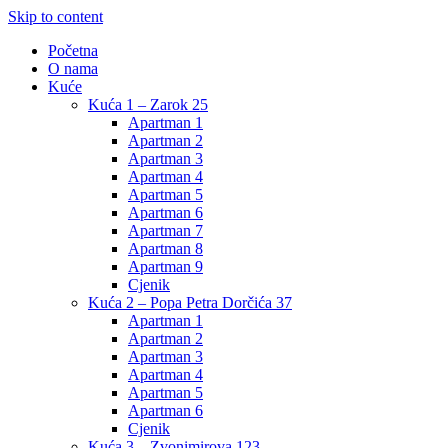
Skip to content
Početna
O nama
Kuće
Kuća 1 – Zarok 25
Apartman 1
Apartman 2
Apartman 3
Apartman 4
Apartman 5
Apartman 6
Apartman 7
Apartman 8
Apartman 9
Cjenik
Kuća 2 – Popa Petra Dorčića 37
Apartman 1
Apartman 2
Apartman 3
Apartman 4
Apartman 5
Apartman 6
Cjenik
Kuća 3 – Zvonimirova 123