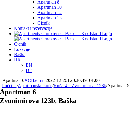
Apartman 8
Apartman 10
Apartman 12
Apartman 13
Cjenik
Kontakt i rezervacije
Cjenik
Lokacije
Baška
HR
EN
DE
Apartman 6
ACBadmin
2022-12-26T20:30:49+01:00
Početna
/
Apartmanske kuće
/
Kuća 4 – Zvonimirova 123b
/
Apartman 6
Apartman 6
Zvonimirova 123b, Baška