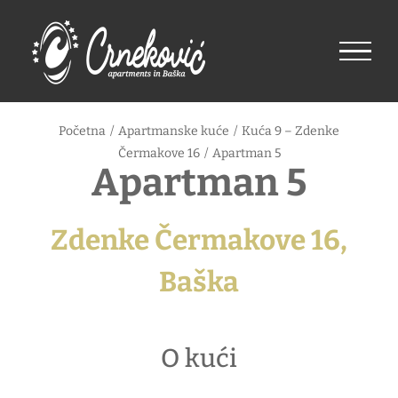
Skip
to
content
Početna
/
Apartmanske kuće
/
Kuća 9 – Zdenke
Čermakove 16
/
Apartman 5
Apartman 5
Zdenke Čermakove 16,
Baška
O kući