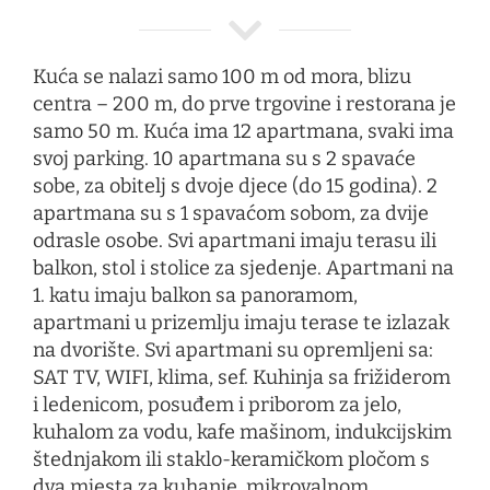
Kuća se nalazi samo 100 m od mora, blizu
centra – 200 m, do prve trgovine i restorana je
samo 50 m. Kuća ima 12 apartmana, svaki ima
svoj parking. 10 apartmana su s 2 spavaće
sobe, za obitelj s dvoje djece (do 15 godina). 2
apartmana su s 1 spavaćom sobom, za dvije
odrasle osobe. Svi apartmani imaju terasu ili
balkon, stol i stolice za sjedenje. Apartmani na
1. katu imaju balkon sa panoramom,
apartmani u prizemlju imaju terase te izlazak
na dvorište. Svi apartmani su opremljeni sa:
SAT TV, WIFI, klima, sef. Kuhinja sa frižiderom
i ledenicom, posuđem i priborom za jelo,
kuhalom za vodu, kafe mašinom, indukcijskim
štednjakom ili staklo-keramičkom pločom s
dva mjesta za kuhanje, mikrovalnom.