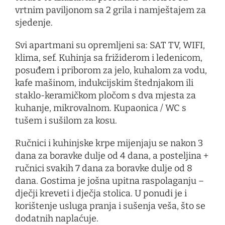
vrtnim paviljonom sa 2 grila i namještajem za
sjedenje.
Svi apartmani su opremljeni sa: SAT TV, WIFI,
klima, sef. Kuhinja sa frižiderom i ledenicom,
posuđem i priborom za jelo, kuhalom za vodu,
kafe mašinom, indukcijskim štednjakom ili
staklo-keramičkom pločom s dva mjesta za
kuhanje, mikrovalnom. Kupaonica / WC s
tušem i sušilom za kosu.
Ručnici i kuhinjske krpe mijenjaju se nakon 3
dana za boravke dulje od 4 dana, a posteljina +
ručnici svakih 7 dana za boravke dulje od 8
dana. Gostima je još
na upit
na raspolaganju –
dječji kreveti i dječja stolica. U ponudi je i
korištenje usluga pranja i sušenja veša, što se
dodatnih naplaćuje.