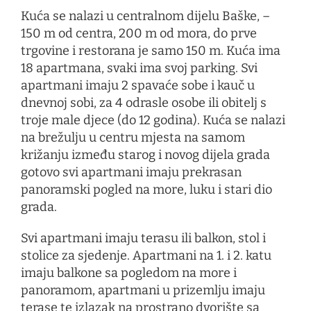
Kuća se nalazi u centralnom dijelu Baške, –
150 m od centra, 200 m od mora, do prve
trgovine i restorana je samo 150 m. Kuća ima
18 apartmana, svaki ima svoj parking. Svi
apartmani imaju 2 spavaće sobe i kauč u
dnevnoj sobi, za 4 odrasle osobe ili obitelj s
troje male djece (do 12 godina). Kuća se nalazi
na brežulju u centru mjesta na samom
križanju između starog i novog dijela grada
gotovo svi apartmani imaju prekrasan
panoramski pogled na more, luku i stari dio
grada.
Svi apartmani imaju terasu ili balkon, stol i
stolice za sjedenje. Apartmani na 1. i 2. katu
imaju balkone sa pogledom na more i
panoramom, apartmani u prizemlju imaju
terase te izlazak na prostrano dvorište sa