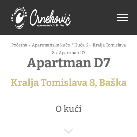
Skip
to
content
Početna
/
Apartmanske kuće
/
Kuća 6 – Kralja Tomislava
8
/
Apartman D7
Apartman D7
Kralja Tomislava 8, Baška
O kući